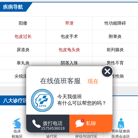
疾病导航
阳痿
早泄
性功能障碍
包皮过长
包皮手术
附睾炎
尿道炎
包皮龟头炎
前列腺炎
睾丸炎
阴茎入珠
男性不育
尖锐湿疣
生殖器疱疹
男性性病
在线值班客服
现在
今天我值班
八大诊疗区
有什么可以帮您的吗？
9
拨打电话
私聊
15754536019
临床
泌尿外科
男性功能检测
男科疑难病
检验区
诊疗区
评估与治疗区
医师会诊区